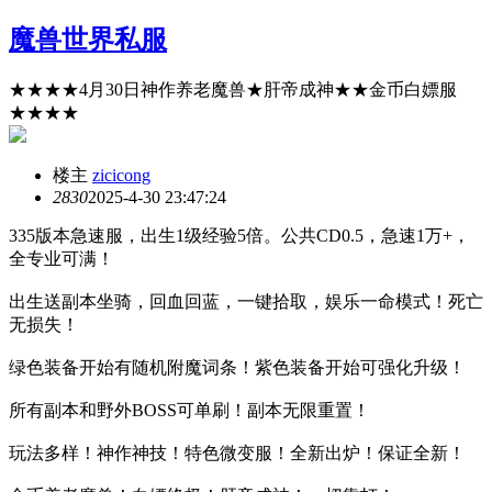
魔兽世界私服
★★★★4月30日神作养老魔兽★肝帝成神★★金币白嫖服
★★★★
楼主
zicicong
283
0
2025-4-30 23:47:24
335版本急速服，出生1级经验5倍。公共CD0.5，急速1万+，
全专业可满！
出生送副本坐骑，回血回蓝，一键拾取，娱乐一命模式！死亡
无损失！
绿色装备开始有随机附魔词条！紫色装备开始可强化升级！
所有副本和野外BOSS可单刷！副本无限重置！
玩法多样！神作神技！特色微变服！全新出炉！保证全新！